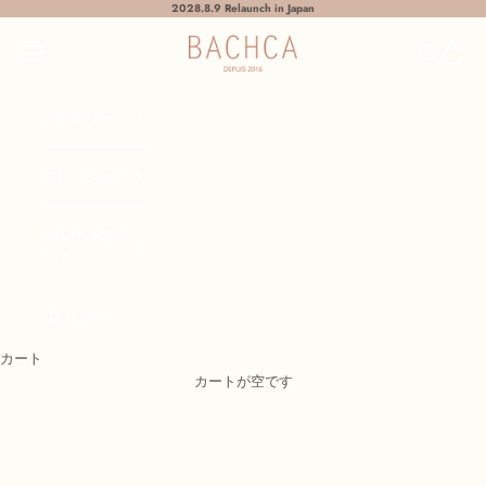
コンテンツへスキップ
2028.8.9 Relaunch in Japan
BACHCA Japan
メニュー
検索
カート
カテゴリー
コレクション
BACHCAにつ
いて
ログイン
カート
カートが空です
L’amour des jolies choses